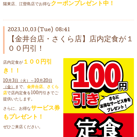
クーポンプレゼント中！
陽東店、江曽島店でお得な
2023.10.03 (Tue) 08:41
【金井台店・さくら店】店内定食が１
００円引！
１００円引
店内定食が
き！！
10月3日（火）～10月20日
（金）
まで、
金井台店、さくら
店
で店内定食を100円引きでご
提供いたします。
サービス券
さらに、お得な
もプレゼント！
ぜひご来店ください。