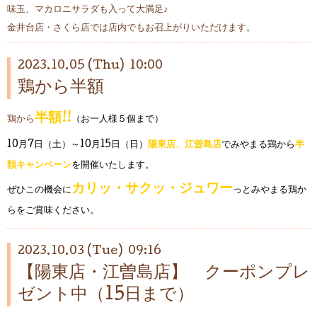
味玉、マカロニサラダも入って大満足♪
金井台店・さくら店では店内でもお召上がりいただけます。
2023.10.05 (Thu) 10:00
鶏から半額
半額!!
鶏から
（お一人様５個まで）
10月7日（土）～10月15日（日）
陽東店、江曽島店
でみやまる鶏から
半
額キャンペーン
を開催いたします。
カリッ・サクッ・ジュワー
ぜひこの機会に
っと
みやまる鶏か
らをご賞味ください。
2023.10.03 (Tue) 09:16
【陽東店・江曽島店】 クーポンプレ
ゼント中（15日まで）