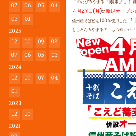
「陽東店」
このたびみやまる
に
07
06
05
04
４月27日(月)
新規オープン
に
03
01
『
信州産そば粉を100％使用した
もちろんみやまるの「もつ煮」や 
2025
12
10
09
08
07
06
05
03
2024
12
10
07
04
01
2023
12
10
2021