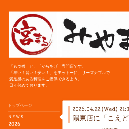
「もつ煮」と、「からあげ」専門店です。
「早い！旨い！安い！」をモットーに、リーズナブルで
満足感のある料理をご提供できるよう、
日々努めております。
トップページ
2026.04.22 (Wed) 21:
ＮＥＷＳ
陽東店に「こえど蕎
2026