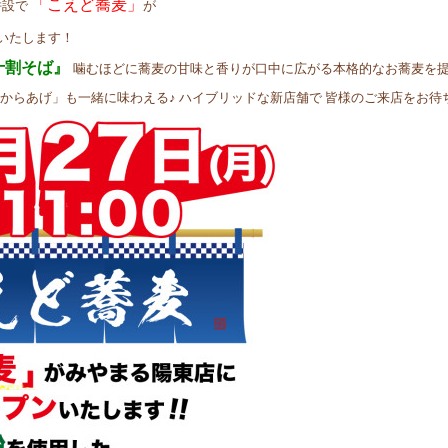
「こえど蕎麦」
併設で
が
いたします！
十割そば』
噛むほどに蕎麦の甘味と香りが口中に広がる本格的なお蕎麦を
「からあげ」も一緒に味わえる♪ ハイブリッドな新店舗で 皆様のご来店をお待