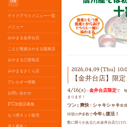
08
テイクアウトメニュー一覧
メニュー
みやまる金井台店
こえど蕎麦みやまる陽東店
みやまる江曽島店
2026.04.09 (Thu) 10:
みやまるさくら店
【金井台店】限定
アレルギー情報
4/16
金井台店限定
(木)～
で 
お問い合わせ
まります！
FC加盟店募集
ツン
爽快
シャキシャキ
と
！
食
今年
復活！
待望の声多数で
も
もつ煮ネット販売
数に限りがあるため金井台店だけの
求人募集！