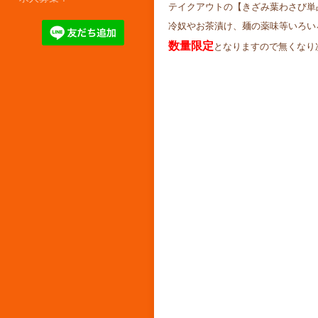
テイクアウトの【きざみ葉わさび単
冷奴やお茶漬け、麺の薬味等いろい
数量限定
となりますので無くなり